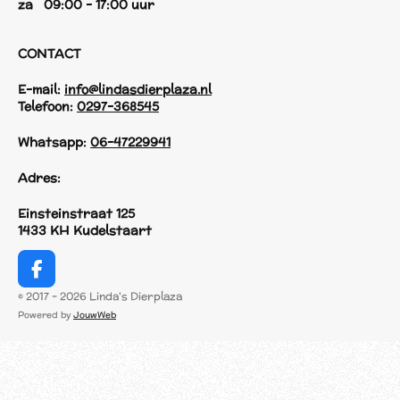
za 09:00 - 17:00 uur
CONTACT
E-mail:
info@lindasdierplaza.nl
Telefoon:
0297-368545
Whatsapp:
06-47229941
Adres:
Einsteinstraat 125
1433 KH Kudelstaart
F
a
© 2017 - 2026 Linda's Dierplaza
c
Powered by
JouwWeb
e
b
o
o
k