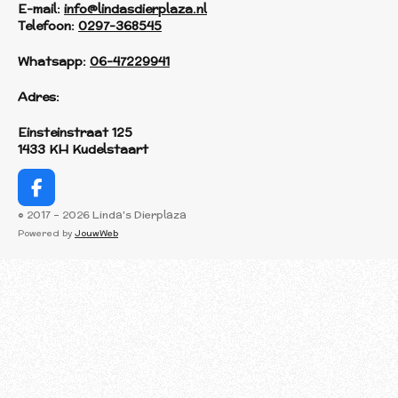
E-mail:
info@lindasdierplaza.nl
Telefoon:
0297-368545
Whatsapp:
06-47229941
Adres:
Einsteinstraat 125
1433 KH Kudelstaart
F
a
© 2017 - 2026 Linda's Dierplaza
c
Powered by
JouwWeb
e
b
o
o
k