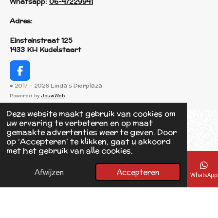
Whatsapp:
06-47229941
Adres:
Einsteinstraat 125
1433 KH Kudelstaart
F
a
© 2017 - 2026 Linda's Dierplaza
c
Powered by
JouwWeb
e
b
Deze website maakt gebruik van cookies om
o
uw ervaring te verbeteren en op maat
o
gemaakte advertenties weer te geven. Door
k
op ‘Accepteren’ te klikken, gaat u akkoord
met het gebruik van alle cookies.
Afwijzen
Accepteren
E-mailadres
Telefoonnummer
Kaart
Facebook
WhatsApp