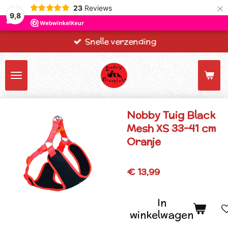
×
23
Reviews
9,8
Snelle verzending
Nobby Tuig Black
Mesh XS 33-41 cm
Oranje
€ 13,99
In
winkelwagen