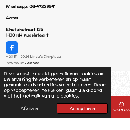
Whatsapp:
06-47229941
Adres:
Einsteinstraat 125
1433 KH Kudelstaart
F
a
© 2017 - 2026 Linda's Dierplaza
c
Powered by
JouwWeb
e
b
Deze website maakt gebruik van cookies om
o
uw ervaring te verbeteren en op maat
o
gemaakte advertenties weer te geven. Door
k
op ‘Accepteren’ te klikken, gaat u akkoord
met het gebruik van alle cookies.
Afwijzen
Accepteren
E-mailadres
Telefoonnummer
Kaart
Facebook
WhatsApp