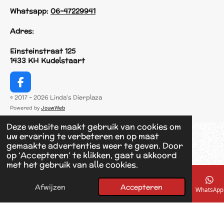
Whatsapp:
06-47229941
Adres:
Einsteinstraat 125
1433 KH Kudelstaart
F
a
© 2017 - 2026 Linda's Dierplaza
c
Powered by
JouwWeb
e
b
Deze website maakt gebruik van cookies om
o
uw ervaring te verbeteren en op maat
o
gemaakte advertenties weer te geven. Door
k
op ‘Accepteren’ te klikken, gaat u akkoord
met het gebruik van alle cookies.
Afwijzen
Accepteren
E-mailadres
Telefoonnummer
Kaart
Facebook
WhatsApp