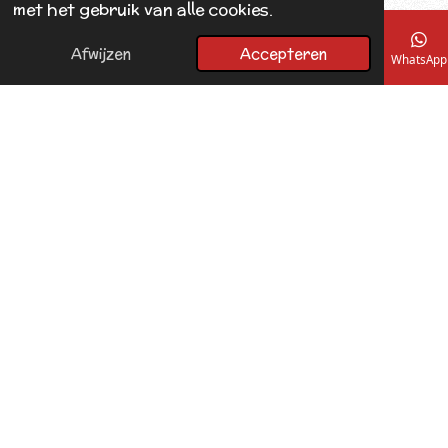
k
met het gebruik van alle cookies.
Afwijzen
Accepteren
E-mailadres
Telefoonnummer
Kaart
Facebook
WhatsApp