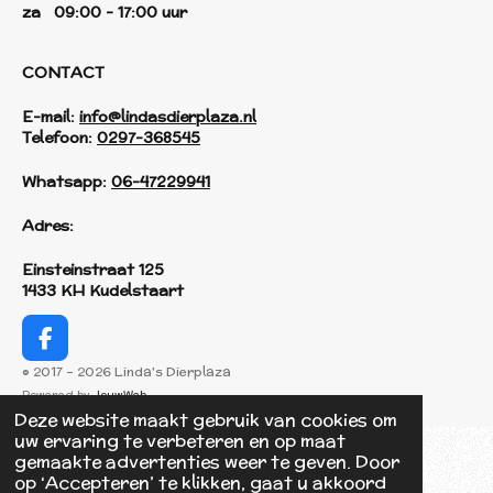
za 09:00 - 17:00 uur
CONTACT
E-mail:
info@lindasdierplaza.nl
Telefoon:
0297-368545
Whatsapp:
06-47229941
Adres:
Einsteinstraat 125
1433 KH Kudelstaart
F
a
© 2017 - 2026 Linda's Dierplaza
c
Powered by
JouwWeb
e
Deze website maakt gebruik van cookies om
b
uw ervaring te verbeteren en op maat
o
gemaakte advertenties weer te geven. Door
o
op ‘Accepteren’ te klikken, gaat u akkoord