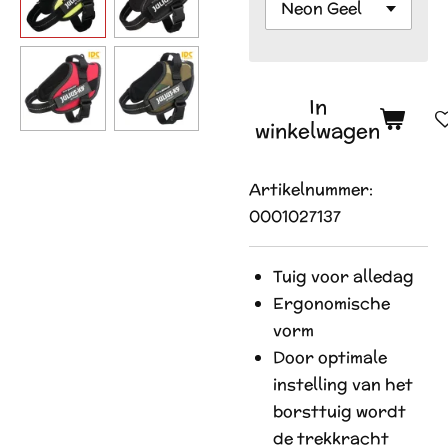
In
winkelwagen
Artikelnummer:
0001027137
Tuig voor alledag
E
rgonomische
vorm
D
oor optimale
instelling van het
borsttuig wordt
de trekkracht