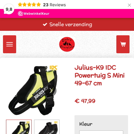
×
23
Reviews
9,8
Snelle verzending
Julius-K9 IDC
Powertuig S Mini
49-67 cm
€ 47,99
Kleur