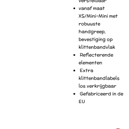
verstelbaar
vanaf maat
XS/Mini-Mini met
robuuste
handgreep,
bevestiging op
klittenbandvlak
R
eflecterende
elementen
E
xtra
klittenbandlabels
los verkrijgbaar
G
efabriceerd in de
EU