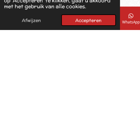
op ‘Accepteren’ te klikken, gaat u akkoord
met het gebruik van alle cookies.
Afwijzen
Accepteren
E-mailadres
Telefoonnummer
Kaart
Facebook
WhatsApp