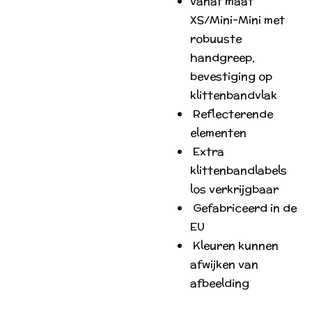
vanaf maat
XS/Mini-Mini met
robuuste
handgreep,
bevestiging op
klittenbandvlak
R
eflecterende
elementen
E
xtra
klittenbandlabels
los verkrijgbaar
G
efabriceerd in de
EU
Kleuren kunnen
afwijken van
afbeelding