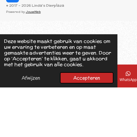
a
© 2017 - 2026 Linda's Dierplaza
c
Powered by
JouwWeb
e
b
o
o
k
Deze website maakt gebruik van cookies om
uw ervaring te verbeteren en op maat
gemaakte advertenties weer te geven. Door
op ‘Accepteren’ te klikken, gaat u akkoord
met het gebruik van alle cookies.
Afwijzen
Accepteren
E-mailadres
Telefoonnummer
Kaart
Facebook
WhatsApp