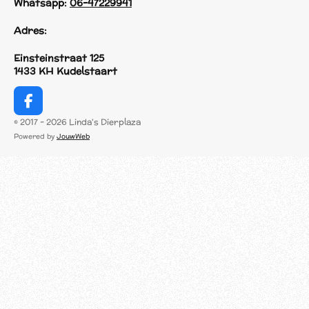
Whatsapp:
06-47229941
Adres:
Einsteinstraat 125
1433 KH Kudelstaart
F
a
© 2017 - 2026 Linda's Dierplaza
c
Powered by
JouwWeb
e
b
o
o
k