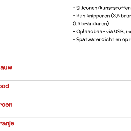
- Siliconen/kunststoffen
- Kan knipperen (3,5 bra
(1,5 branduren)
- Oplaadbaar via USB, me
- Spatwaterdicht en op 
lauw
ood
roen
ranje