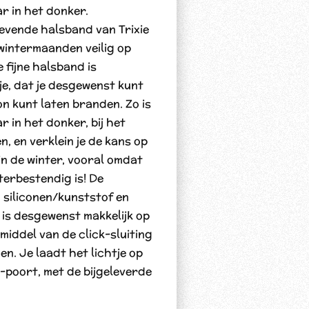
r in het donker.
evende halsband van Trixie
e wintermaanden veilig op
 fijne halsband is
je, dat je desgewenst kunt
n kunt laten branden. Zo is
 in het donker, bij het
en, en verklein je de kans op
in de winter, vooral omdat
erbestendig is! De
 siliconen/kunststof en
 is desgewenst makkelijk op
middel van de click-sluiting
en. Je laadt het lichtje op
-poort, met de bijgeleverde