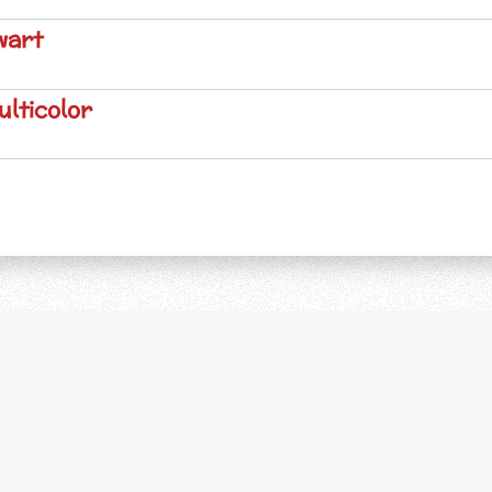
wart
ulticolor