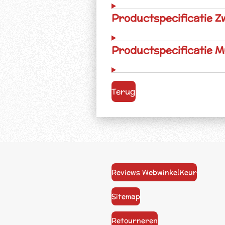
Productspecificatie Z
Productspecificatie M
Terug
Reviews WebwinkelKeur
Sitemap
Retourneren