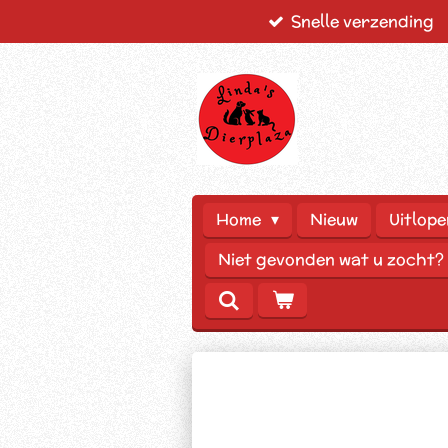
Snelle verzending
Ga
direct
naar
de
hoofdinhoud
Home
Nieuw
Uitlope
Niet gevonden wat u zocht?