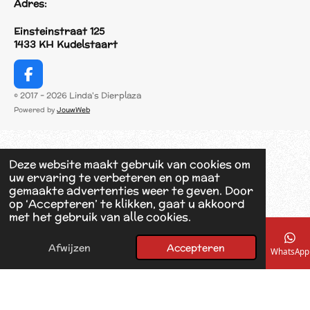
Adres:
Einsteinstraat 125
1433 KH Kudelstaart
F
a
© 2017 - 2026 Linda's Dierplaza
c
Powered by
JouwWeb
e
b
o
o
Deze website maakt gebruik van cookies om
k
uw ervaring te verbeteren en op maat
gemaakte advertenties weer te geven. Door
op ‘Accepteren’ te klikken, gaat u akkoord
met het gebruik van alle cookies.
Afwijzen
Accepteren
E-mailadres
Telefoonnummer
Kaart
Facebook
WhatsApp