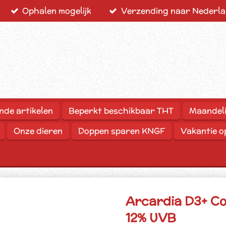
Ophalen mogelijk
Verzending naar Nederlan
nde artikelen
Beperkt beschikbaar THT
Maandeli
Onze dieren
Doppen sparen KNGF
Vakantie 
Arcardia D3+ C
12% UVB