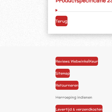
Productspecificatie 
Terug
Reviews WebwinkelKeur
Sitemap
Retourneren
Herroeping indienen
Levertijd & verzendkosten