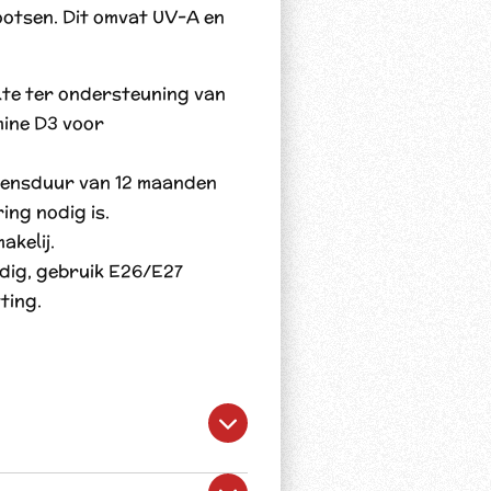
ootsen. Dit omvat UV-A en
te ter ondersteuning van
mine D3 voor
vensduur van 12 maanden
ng nodig is.
akelij.
odig, gebruik E26/E27
ting.