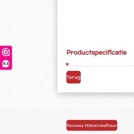
Productspecificatie
9,8
Terug
Reviews WebwinkelKeur