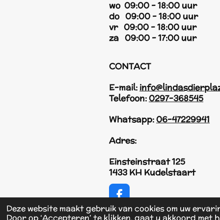
wo 09:00 - 18:00 uur
do 09:00 - 18:00 uur
vr 09:00 - 18:00 uur
za 09:00 - 17:00 uur
CONTACT
E-mail:
info@lindasdierpla
Telefoon:
0297-368545
Whatsapp:
06-47229941
Adres:
Einsteinstraat 125
1433 KH Kudelstaart
F
a
Deze website maakt gebruik van cookies om uw ervari
© 2017 - 2026 Linda's Dierplaza
c
Door op ‘Accepteren’ te klikken, gaat u akkoord met h