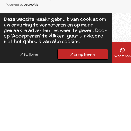
c
Powered by
JouwWeb
e
b
Deze website maakt gebruik van cookies om
o
uw ervaring te verbeteren en op maat
o
gemaakte advertenties weer te geven. Door
k
op ‘Accepteren’ te klikken, gaat u akkoord
met het gebruik van alle cookies.
Afwijzen
Accepteren
E-mailadres
Telefoonnummer
Kaart
Facebook
WhatsApp