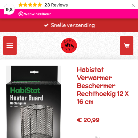
×
23
Reviews
9,8
Snelle verzending
Habistat
Verwarmer
Beschermer
Rechthoekig 12 X
16 cm
€ 20,99