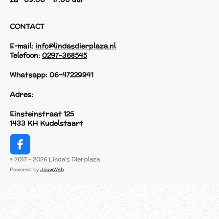
CONTACT
E-mail:
info@lindasdierplaza.nl
Telefoon:
0297-368545
Whatsapp:
06-47229941
Adres:
Einsteinstraat 125
1433 KH Kudelstaart
F
a
© 2017 - 2026 Linda's Dierplaza
c
Powered by
JouwWeb
e
b
o
o
k