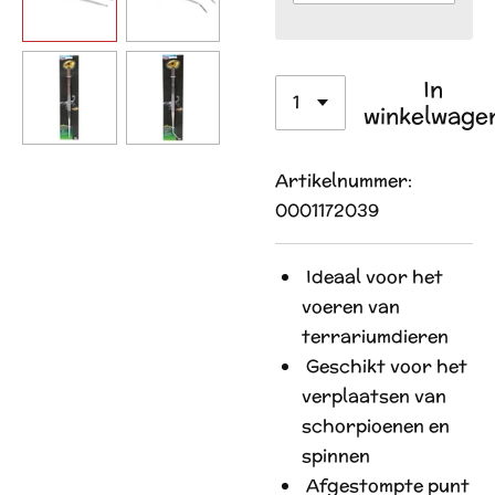
In
winkelwage
Artikelnummer:
0001172039
I
deaal voor het
voeren van
terrariumdieren
G
eschikt voor het
verplaatsen van
schorpioenen en
spinnen
A
fgestompte punt