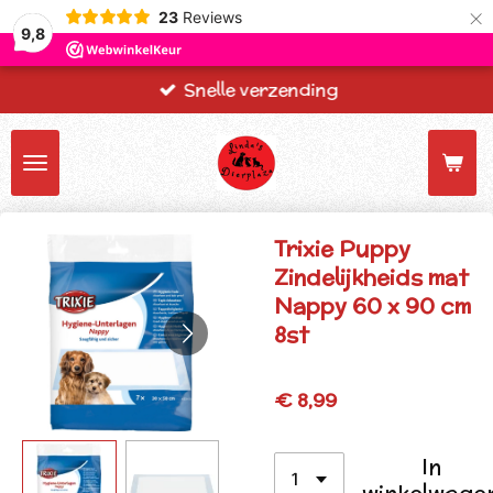
×
23
Reviews
9,8
Snelle verzending
Trixie Puppy
Zindelijkheids mat
Nappy 60 x 90 cm
8st
€ 8,99
In
winkelwage