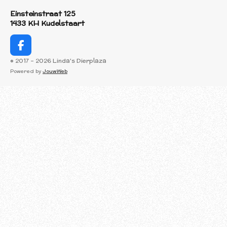
Einsteinstraat 125
1433 KH Kudelstaart
F
a
© 2017 - 2026 Linda's Dierplaza
c
Powered by
JouwWeb
e
b
o
o
k