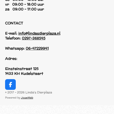
vr 09:00 - 18:00 uur
za 09:00 - 17:00 uur
CONTACT
E-mail:
info@lindasdierplaza.nl
Telefoon:
0297-368545
Whatsapp:
06-47229941
Adres:
Einsteinstraat 125
1433 KH Kudelstaart
F
a
© 2017 - 2026 Linda's Dierplaza
c
Powered by
JouwWeb
e
b
o