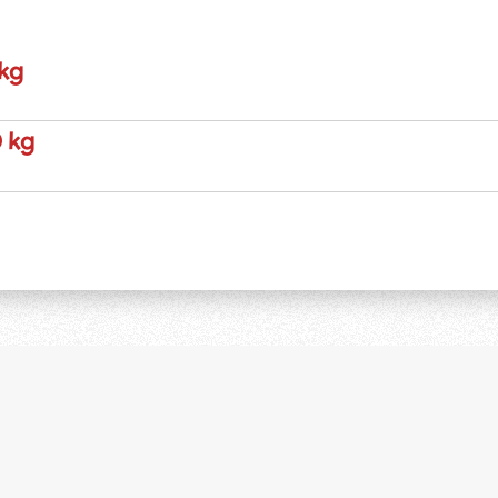
 kg
0 kg