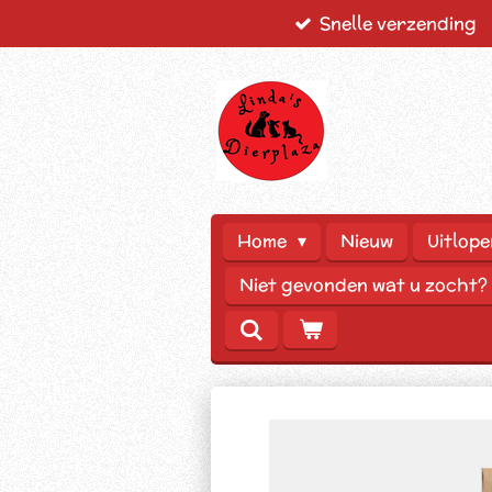
Snelle verzending
Ga
direct
naar
de
hoofdinhoud
Home
Nieuw
Uitlope
Niet gevonden wat u zocht?