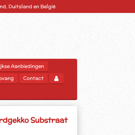
d, Duitsland en België
jkse Aanbiedingen
opvang
Contact
rdgekko Substraat