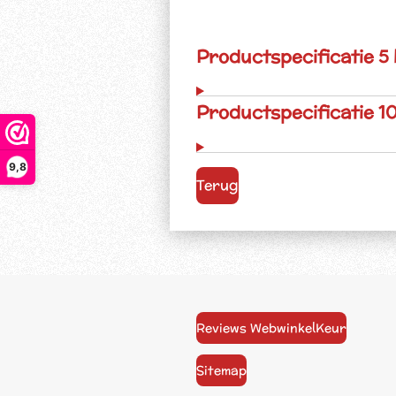
Productspecificatie 5
Productspecificatie 1
9,8
Terug
Reviews WebwinkelKeur
Sitemap