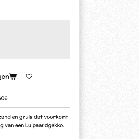
gen
606
zand en gruis dat voorkomt
ng van een Luipaardgekko.