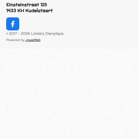
Einsteinstraat 125
1433 KH Kudelstaart
F
a
© 2017 - 2026 Linda's Dierplaza
c
Powered by
JouwWeb
e
b
o
o
k