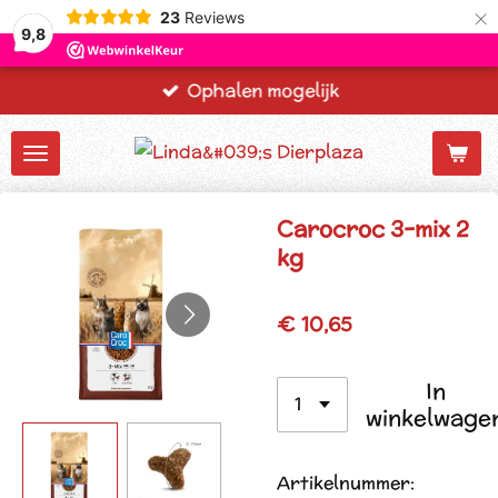
×
23
Reviews
9,8
Ophalen mogelijk
Carocroc 3-mix 2
kg
€ 10,65
In
winkelwage
Artikelnummer: