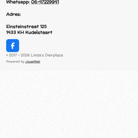
Whatsapp:
06-47229941
Adres:
Einsteinstraat 125
1433 KH Kudelstaart
F
a
© 2017 - 2026 Linda's Dierplaza
c
Powered by
JouwWeb
e
b
o
o
k