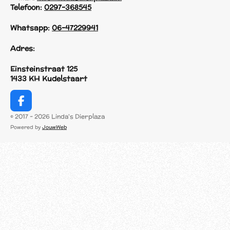
Telefoon:
0297-368545
Whatsapp:
06-47229941
Adres:
Einsteinstraat 125
1433 KH Kudelstaart
F
a
© 2017 - 2026 Linda's Dierplaza
c
Powered by
JouwWeb
e
b
o
o
k