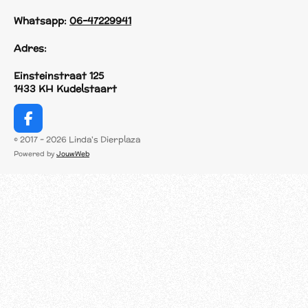
Whatsapp:
06-47229941
Adres:
Einsteinstraat 125
1433 KH Kudelstaart
F
a
© 2017 - 2026 Linda's Dierplaza
c
Powered by
JouwWeb
e
b
o
o
k