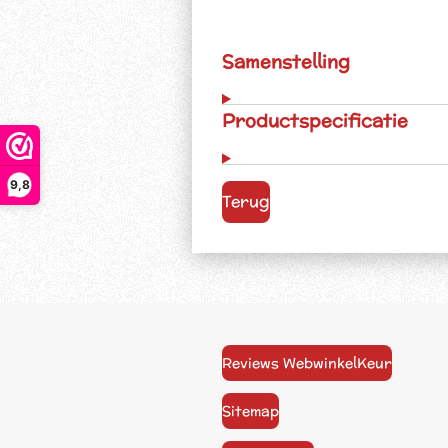
Samenstelling
Productspecificatie
9,8
Terug
Reviews WebwinkelKeur
Sitemap