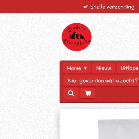
Snelle verzending
Ga
direct
naar
de
hoofdinhoud
Home
Nieuw
Uitlope
Niet gevonden wat u zocht?