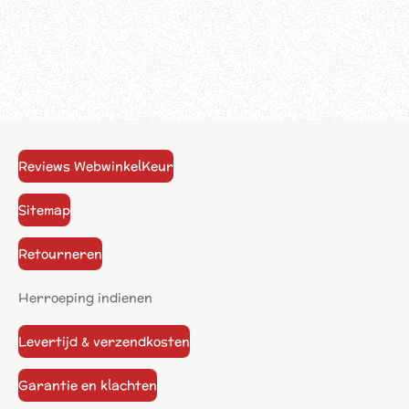
Reviews WebwinkelKeur
Sitemap
Retourneren
Herroeping indienen
Levertijd & verzendkosten
Garantie en klachten