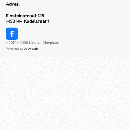
Adres:
Einsteinstraat 125
1433 KH Kudelstaart
F
a
© 2017 - 2026 Linda's Dierplaza
c
Powered by
JouwWeb
e
b
o
o
k