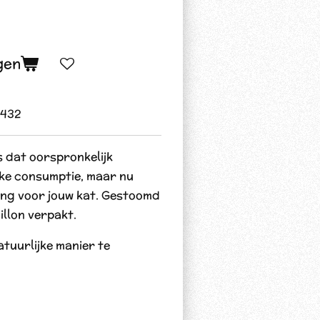
gen
432
s dat oorspronkelijk
jke consumptie, maar nu
ing voor jouw kat. Gestoomd
illon verpakt.
atuurlijke manier te