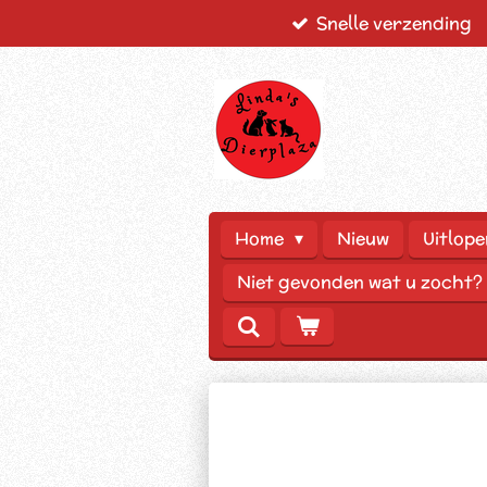
Snelle verzending
Ga
direct
naar
de
hoofdinhoud
Home
Nieuw
Uitlope
Niet gevonden wat u zocht?