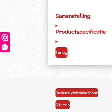
Samenstelling
Productspecificatie
9,8
Terug
Reviews WebwinkelKeur
Sitemap