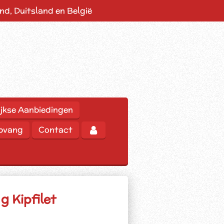
d, Duitsland en België
jkse Aanbiedingen
opvang
Contact
g Kipfilet