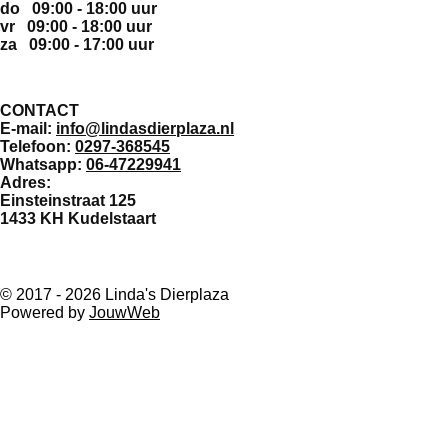
do 09:00 - 18:00 uur
vr 09:00 - 18:00 uur
za 09:00 - 17:00 uur
CONTACT
E-mail:
info@lindasdierplaza.nl
Telefoon:
0297-368545
Whatsapp:
06-47229941
Adres:
Einsteinstraat 125
1433 KH Kudelstaart
F
a
© 2017 - 2026 Linda's Dierplaza
c
Powered by
JouwWeb
e
b
o
o
k