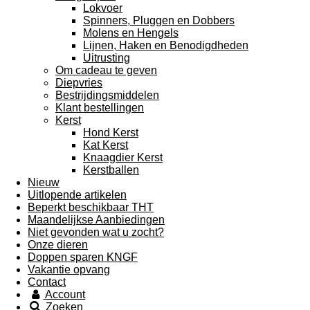
Lokvoer
Spinners, Pluggen en Dobbers
Molens en Hengels
Lijnen, Haken en Benodigdheden
Uitrusting
Om cadeau te geven
Diepvries
Bestrijdingsmiddelen
Klant bestellingen
Kerst
Hond Kerst
Kat Kerst
Knaagdier Kerst
Kerstballen
Nieuw
Uitlopende artikelen
Beperkt beschikbaar THT
Maandelijkse Aanbiedingen
Niet gevonden wat u zocht?
Onze dieren
Doppen sparen KNGF
Vakantie opvang
Contact
Account
Zoeken