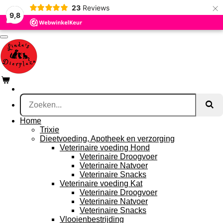
×
23
Reviews
Ga
9,8
direct
naar
de
hoofdinhoud
Home
Trixie
Dieetvoeding, Apotheek en verzorging
Veterinaire voeding Hond
Veterinaire Droogvoer
Veterinaire Natvoer
Veterinaire Snacks
Veterinaire voeding Kat
Veterinaire Droogvoer
Veterinaire Natvoer
Veterinaire Snacks
Vlooienbestrijding