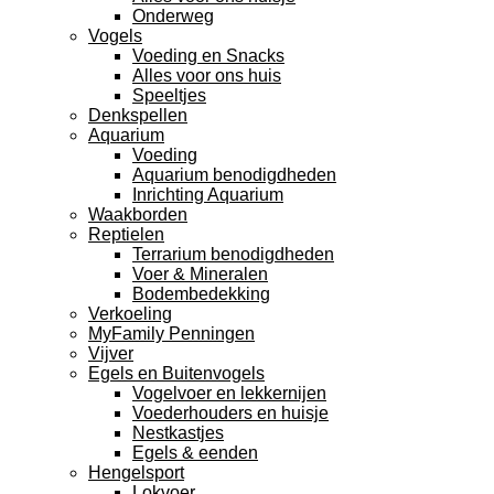
Onderweg
Vogels
Voeding en Snacks
Alles voor ons huis
Speeltjes
Denkspellen
Aquarium
Voeding
Aquarium benodigdheden
Inrichting Aquarium
Waakborden
Reptielen
Terrarium benodigdheden
Voer & Mineralen
Bodembedekking
Verkoeling
MyFamily Penningen
Vijver
Egels en Buitenvogels
Vogelvoer en lekkernijen
Voederhouders en huisje
Nestkastjes
Egels & eenden
Hengelsport
Lokvoer