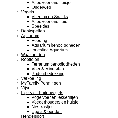
Alles voor ons huisje
Onderweg
Vogels
Voeding en Snacks
Alles voor ons huis
Speeltjes
Denkspellen
Aquarium
Voeding
Aquarium benodigdheden
Inrichting Aquarium
Waakborden
Reptielen
Terrarium benodigdheden
Voer & Mineralen
Bodembedekking
Verkoeling
MyFamily Penningen
Vijver
Egels en Buitenvogels
Vogelvoer en lekkernijen
Voederhouders en huisje
Nestkastjes
Egels & eenden
Hengelsport