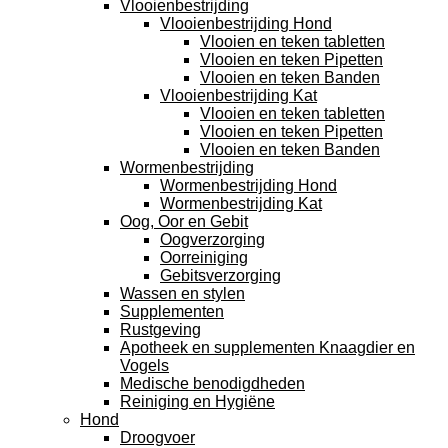
Vlooienbestrijding
Vlooienbestrijding Hond
Vlooien en teken tabletten
Vlooien en teken Pipetten
Vlooien en teken Banden
Vlooienbestrijding Kat
Vlooien en teken tabletten
Vlooien en teken Pipetten
Vlooien en teken Banden
Wormenbestrijding
Wormenbestrijding Hond
Wormenbestrijding Kat
Oog, Oor en Gebit
Oogverzorging
Oorreiniging
Gebitsverzorging
Wassen en stylen
Supplementen
Rustgeving
Apotheek en supplementen Knaagdier en
Vogels
Medische benodigdheden
Reiniging en Hygiëne
Hond
Droogvoer