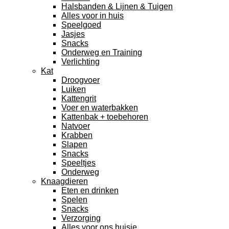
Halsbanden & Lijnen & Tuigen
Alles voor in huis
Speelgoed
Jasjes
Snacks
Onderweg en Training
Verlichting
Kat
Droogvoer
Luiken
Kattengrit
Voer en waterbakken
Kattenbak + toebehoren
Natvoer
Krabben
Slapen
Snacks
Speeltjes
Onderweg
Knaagdieren
Eten en drinken
Spelen
Snacks
Verzorging
Alles voor ons huisje