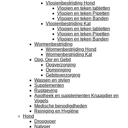
Vlooienbestrijding Hond
Vlooien en teken tabletten
Vlooien en teken Pipetten
Vlooien en teken Banden
Vlooienbestrijding Kat
Vlooien en teken tabletten
Vlooien en teken Pipetten
Vlooien en teken Banden
Wormenbestrijding
Wormenbestrijding Hond
Wormenbestrijding Kat
Oog, Oor en Gebit
Oogverzorging
Oorreiniging
Gebitsverzorging
Wassen en stylen
Supplementen
Rustgeving
Apotheek en supplementen Knaagdier en
Vogels
Medische benodigdheden
Reiniging en Hygiëne
Hond
Droogvoer
Natvoer