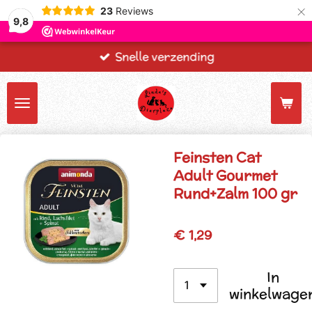
×
23
Reviews
9,8
Snelle verzending
Feinsten Cat
Adult Gourmet
Rund+Zalm 100 gr
€ 1,29
In
winkelwage