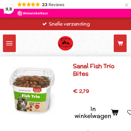
×
23
Reviews
9,8
Snelle verzending
Sanal Fish Trio
Bites
€ 2,79
In
winkelwagen