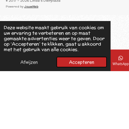
© 2017 - 2026 Linda's Dierplaza
c
Powered by
JouwWeb
e
b
o
o
Deze website maakt gebruik van cookies om
k
uw ervaring te verbeteren en op maat
gemaakte advertenties weer te geven. Door
op ‘Accepteren’ te klikken, gaat u akkoord
met het gebruik van alle cookies.
Afwijzen
Accepteren
E-mailadres
Telefoonnummer
Kaart
Facebook
WhatsApp