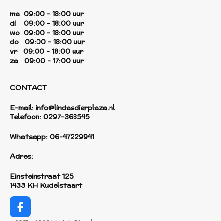
ma 09:00 - 18:00 uur
di 09:00 - 18:00 uur
wo 09:00 - 18:00 uur
do 09:00 - 18:00 uur
vr 09:00 - 18:00 uur
za 09:00 - 17:00 uur
CONTACT
E-mail:
info@lindasdierplaza.nl
Telefoon:
0297-368545
Whatsapp:
06-47229941
Adres:
Einsteinstraat 125
1433 KH Kudelstaart
F
a