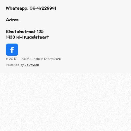
Whatsapp:
06-47229941
Adres:
Einsteinstraat 125
1433 KH Kudelstaart
F
a
© 2017 - 2026 Linda's Dierplaza
c
Powered by
JouwWeb
e
b
o
o
k