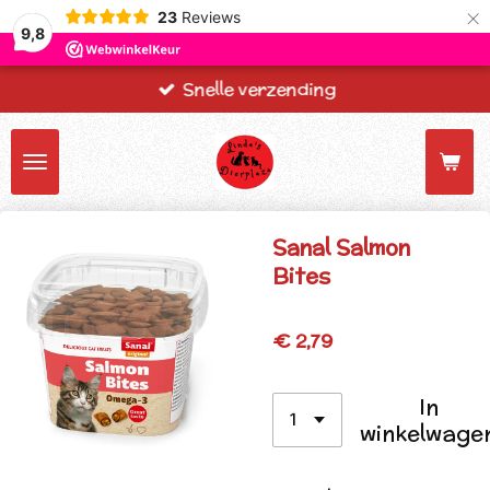
×
23
Reviews
9,8
Snelle verzending
Sanal Salmon
Bites
€ 2,79
In
winkelwage