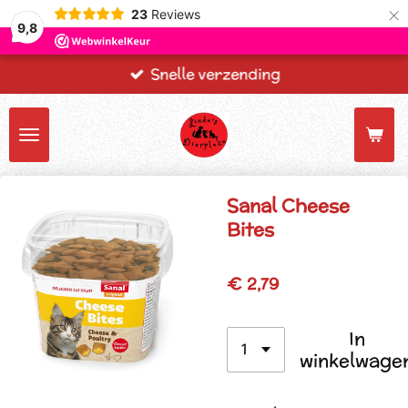
×
23
Reviews
9,8
Snelle verzending
Sanal Cheese
Bites
€ 2,79
In
winkelwage