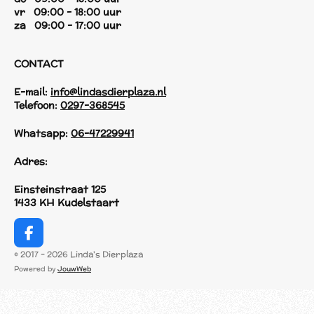
vr 09:00 - 18:00 uur
za 09:00 - 17:00 uur
CONTACT
E-mail:
info@lindasdierplaza.nl
Telefoon:
0297-368545
Whatsapp:
06-47229941
Adres:
Einsteinstraat 125
1433 KH Kudelstaart
F
a
© 2017 - 2026 Linda's Dierplaza
c
Powered by
JouwWeb
e
b
o