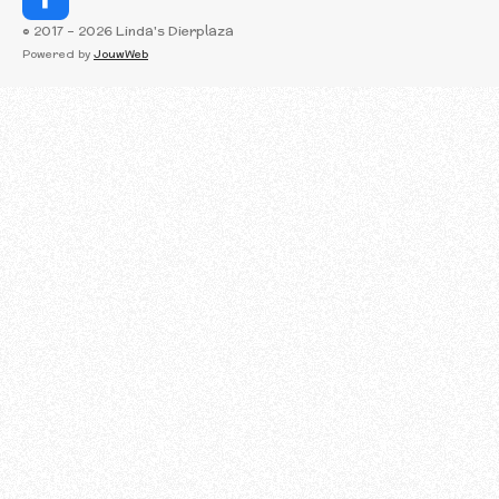
F
a
© 2017 - 2026 Linda's Dierplaza
c
Powered by
JouwWeb
e
b
o
o
k