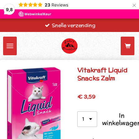
×
23
Reviews
9,8
Snelle verzending
Vitakraft Liquid
Snacks Zalm
€ 3,59
In
winkelwage