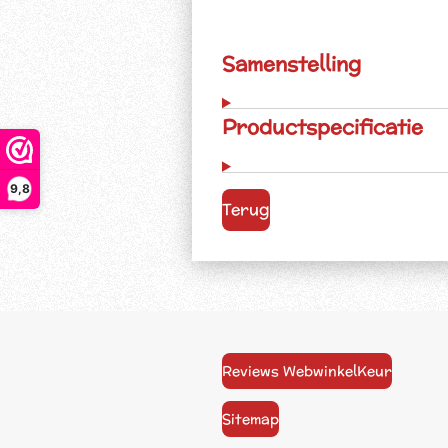
Samenstelling
Productspecificatie
9,8
Terug
Reviews WebwinkelKeur
Sitemap