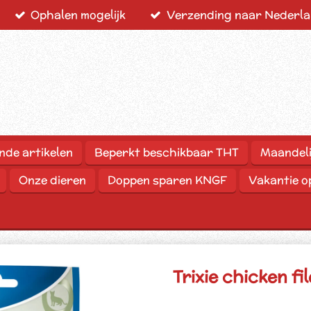
Ophalen mogelijk
Verzending naar Nederlan
nde artikelen
Beperkt beschikbaar THT
Maandeli
Onze dieren
Doppen sparen KNGF
Vakantie 
Trixie chicken fi