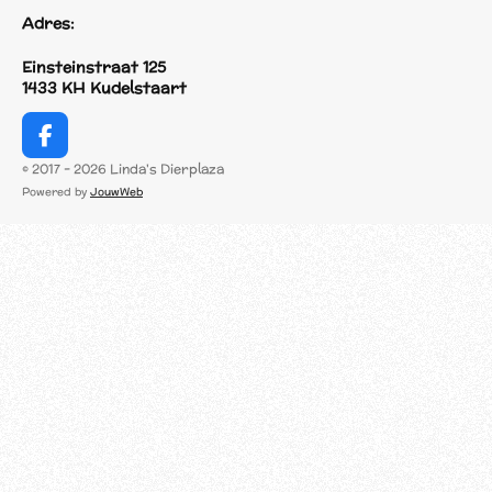
Adres:
Einsteinstraat 125
1433 KH Kudelstaart
F
a
© 2017 - 2026 Linda's Dierplaza
c
Powered by
JouwWeb
e
b
o
o
k