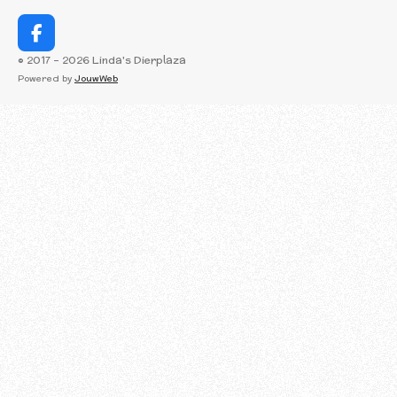
F
a
© 2017 - 2026 Linda's Dierplaza
c
Powered by
JouwWeb
e
b
o
o
k