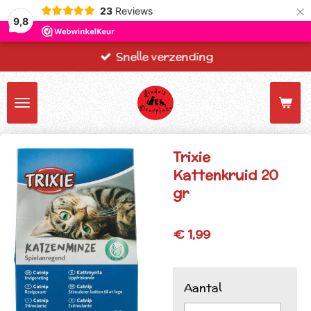
×
23
Reviews
9,8
Snelle verzending
Trixie
Kattenkruid 20
gr
€ 1,99
Aantal