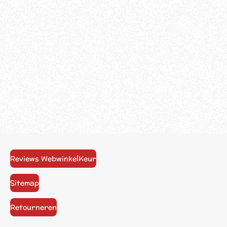
Reviews WebwinkelKeur
Sitemap
Retourneren