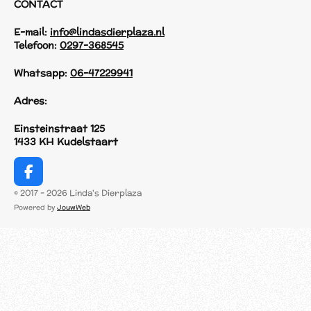
CONTACT
E-mail:
info@lindasdierplaza.nl
Telefoon:
0297-368545
Whatsapp:
06-47229941
Adres:
Einsteinstraat 125
1433 KH Kudelstaart
F
a
© 2017 - 2026 Linda's Dierplaza
c
Powered by
JouwWeb
e
b
o
o
k