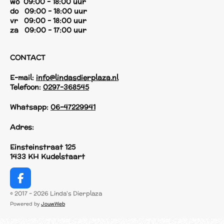
wo 09:00 - 18:00 uur
do 09:00 - 18:00 uur
vr 09:00 - 18:00 uur
za 09:00 - 17:00 uur
CONTACT
E-mail:
info@lindasdierplaza.nl
Telefoon:
0297-368545
Whatsapp:
06-47229941
Adres:
Einsteinstraat 125
1433 KH Kudelstaart
F
a
© 2017 - 2026 Linda's Dierplaza
c
Powered by
JouwWeb
e
b