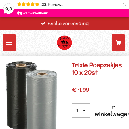
×
23
Reviews
9,8
Snelle verzending
Trixie Poepzakjes
10 x 20st
€ 4,99
In
winkelwage