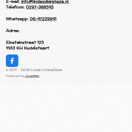
E-mail:
info@lindasdierplaza.nl
Telefoon:
0297-368545
Whatsapp:
06-47229941
Adres:
Einsteinstraat 125
1433 KH Kudelstaart
F
a
© 2017 - 2026 Linda's Dierplaza
c
Powered by
JouwWeb
e
b
o
o
k