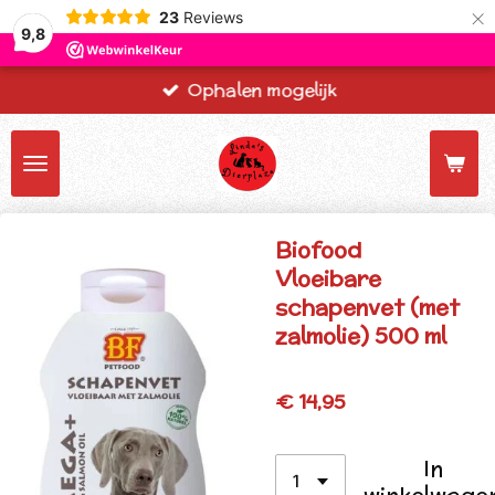
×
23
Reviews
9,8
Ophalen mogelijk
Biofood
Vloeibare
schapenvet (met
zalmolie) 500 ml
€ 14,95
In
winkelwage