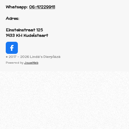
Whatsapp:
06-47229941
Adres:
Einsteinstraat 125
1433 KH Kudelstaart
F
a
© 2017 - 2026 Linda's Dierplaza
c
Powered by
JouwWeb
e
b
o
o
k