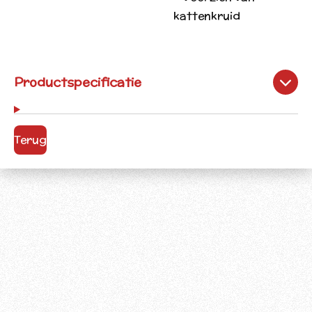
kattenkruid
Productspecificatie
Terug