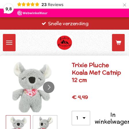
×
23
Reviews
9,8
Snelle verzending
Trixie Pluche
Koala Met Catnip
12 cm
€ 4,49
In
winkelwage