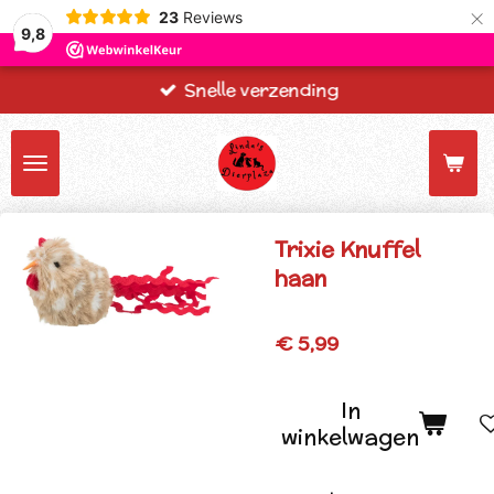
×
23
Reviews
9,8
Snelle verzending
Trixie Knuffel
haan
€ 5,99
In
winkelwagen