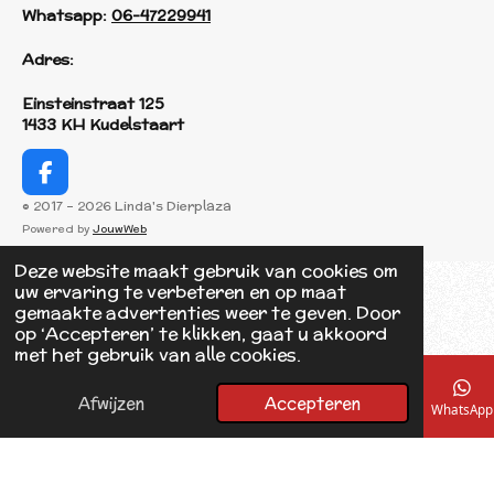
Whatsapp:
06-47229941
Adres:
Einsteinstraat 125
1433 KH Kudelstaart
F
a
© 2017 - 2026 Linda's Dierplaza
c
Powered by
JouwWeb
e
b
Deze website maakt gebruik van cookies om
o
uw ervaring te verbeteren en op maat
o
gemaakte advertenties weer te geven. Door
k
op ‘Accepteren’ te klikken, gaat u akkoord
met het gebruik van alle cookies.
Afwijzen
Accepteren
E-mailadres
Telefoonnummer
Kaart
Facebook
WhatsApp