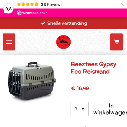
×
23
Reviews
9,8
Snelle verzending
Beeztees Gypsy
Eco Reismand
€ 16,49
In
winkelwage