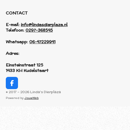
CONTACT
E-mail:
info@lindasdierplaza.nl
Telefoon:
0297-368545
Whatsapp:
06-47229941
Adres:
Einsteinstraat 125
1433 KH Kudelstaart
F
a
© 2017 - 2026 Linda's Dierplaza
c
Powered by
JouwWeb
e
b
o
o
k