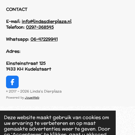
CONTACT
E-mail:
info@lindasdierplaza.nl
Telefoon:
0297-368545
Whatsapp:
06-47229941
Adres:
Einsteinstraat 125
1433 KH Kudelstaart
F
a
© 2017 - 2026 Linda's Dierplaza
c
Powered by
JouwWeb
e
b
o
Deze website maakt gebruik van cookies om
o
uw ervaring te verbeteren en op maat
k
gemaakte advertenties weer te geven. Door
op ‘Accepteren’ te klikken, gaat u akkoord