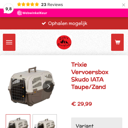
×
23
Reviews
9,8
Ophalen mogelijk
Trixie
Vervoersbox
Skudo IATA
Taupe/Zand
€ 29,99
Variant