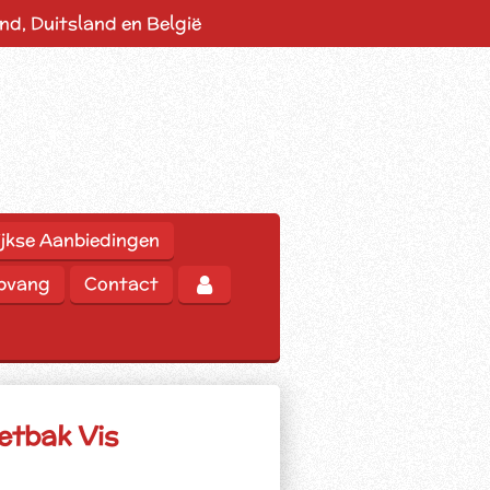
d, Duitsland en België
jkse Aanbiedingen
opvang
Contact
etbak Vis