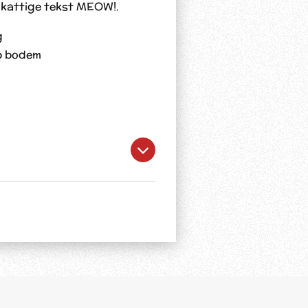
 kattige tekst MEOW!.
g
ip bodem