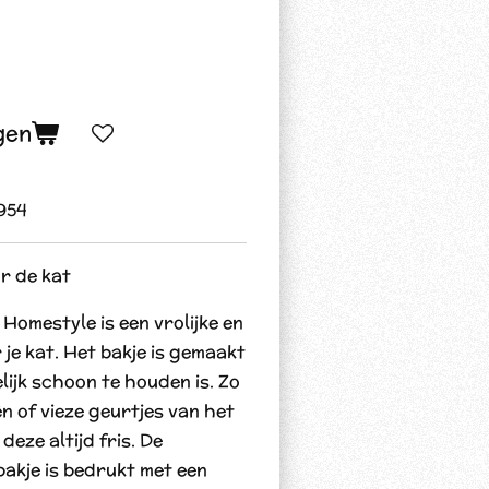
gen
954
r de kat
omestyle is een vrolijke en
je kat. Het bakje is gemaakt
ijk schoon te houden is. Zo
n of vieze geurtjes van het
 deze altijd fris. De
akje is bedrukt met een