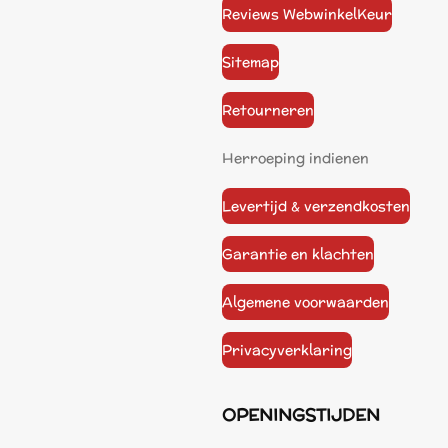
Reviews WebwinkelKeur
Sitemap
Retourneren
Herroeping indienen
Levertijd & verzendkosten
Garantie en klachten
Algemene voorwaarden
Privacyverklaring
OPENINGSTIJDEN