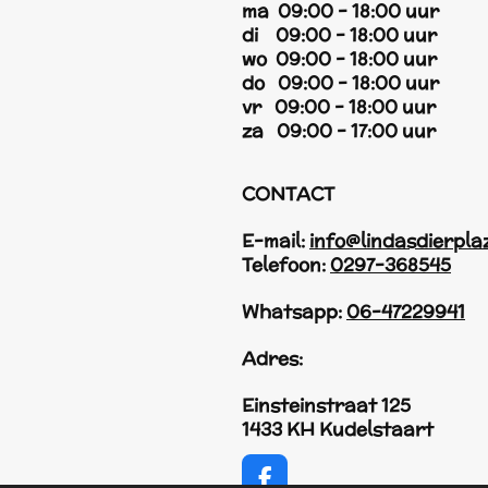
ma 09:00 - 18:00 uur
di 09:00 - 18:00 uur
wo 09:00 - 18:00 uur
do 09:00 - 18:00 uur
vr 09:00 - 18:00 uur
za 09:00 - 17:00 uur
CONTACT
E-mail:
info@lindasdierpla
Telefoon:
0297-368545
Whatsapp:
06-47229941
Adres:
Einsteinstraat 125
1433 KH Kudelstaart
F