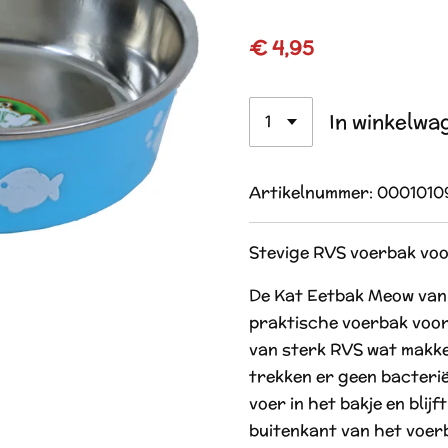
€ 4,95
In winkelwa
Artikelnummer:
0001010
Stevige RVS voerbak voo
De Kat Eetbak Meow van H
praktische voerbak voor 
van sterk RVS wat makkel
trekken er geen bacterië
voer in het bakje en blijft
buitenkant van het voerb