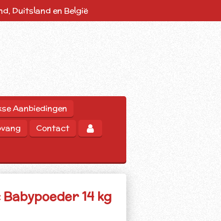
d, Duitsland en België
kse Aanbiedingen
pvang
Contact
c Babypoeder 14 kg