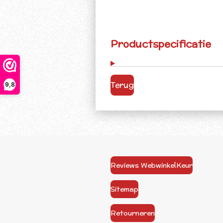
Productspecificatie
Terug
9,8
Reviews WebwinkelKeur
Sitemap
Retourneren