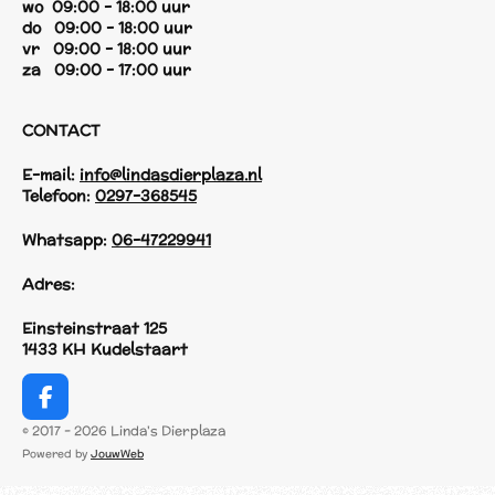
wo 09:00 - 18:00 uur
do 09:00 - 18:00 uur
vr 09:00 - 18:00 uur
za 09:00 - 17:00 uur
CONTACT
E-mail:
info@lindasdierplaza.nl
Telefoon:
0297-368545
Whatsapp:
06-47229941
Adres:
Einsteinstraat 125
1433 KH Kudelstaart
F
a
© 2017 - 2026 Linda's Dierplaza
c
Powered by
JouwWeb
e
b