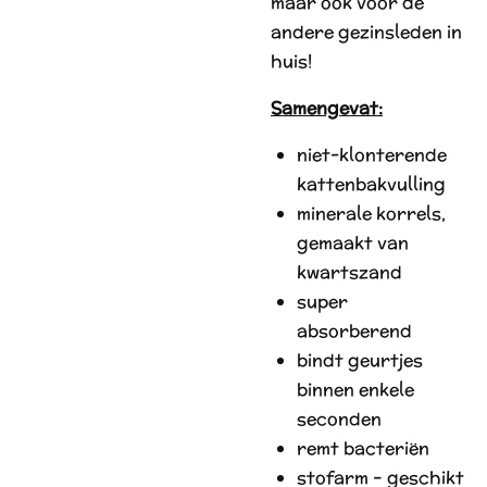
maar ook voor de
andere gezinsleden in
huis!
Samengevat:
niet-klonterende
kattenbakvulling
minerale korrels,
gemaakt van
kwartszand
super
absorberend
bindt geurtjes
binnen enkele
seconden
remt bacteriën
stofarm – geschikt