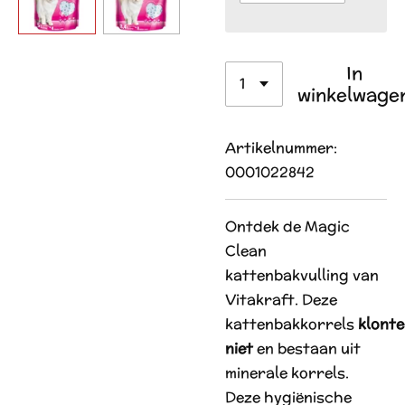
In
winkelwage
Artikelnummer:
0001022842
Ontdek de Magic
Clean
kattenbakvulling van
Vitakraft. Deze
kattenbakkorrels
klont
niet
en bestaan uit
minerale korrels.
Deze hygiënische