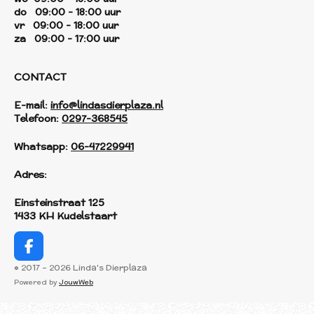
do 09:00 - 18:00 uur
vr 09:00 - 18:00 uur
za 09:00 - 17:00 uur
CONTACT
E-mail:
info@lindasdierplaza.nl
Telefoon:
0297-368545
Whatsapp:
06-47229941
Adres:
Einsteinstraat 125
1433 KH Kudelstaart
F
a
© 2017 - 2026 Linda's Dierplaza
c
Powered by
JouwWeb
e
b