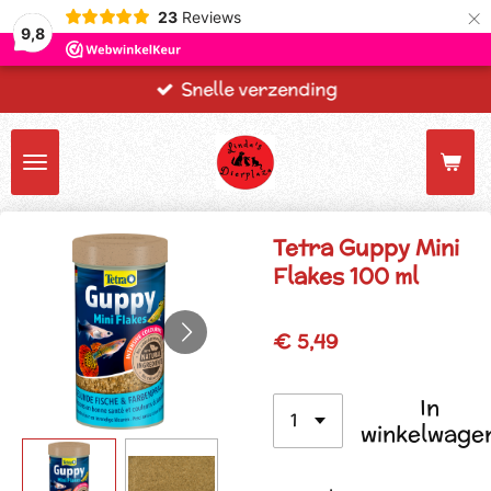
×
23
Reviews
9,8
Snelle verzending
Tetra Guppy Mini
Flakes 100 ml
€ 5,49
In
winkelwage