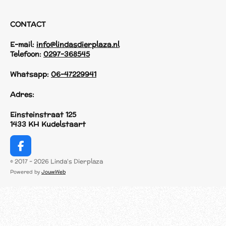
CONTACT
E-mail:
info@lindasdierplaza.nl
Telefoon:
0297-368545
Whatsapp:
06-47229941
Adres:
Einsteinstraat 125
1433 KH Kudelstaart
F
a
© 2017 - 2026 Linda's Dierplaza
c
Powered by
JouwWeb
e
b
o
o
k