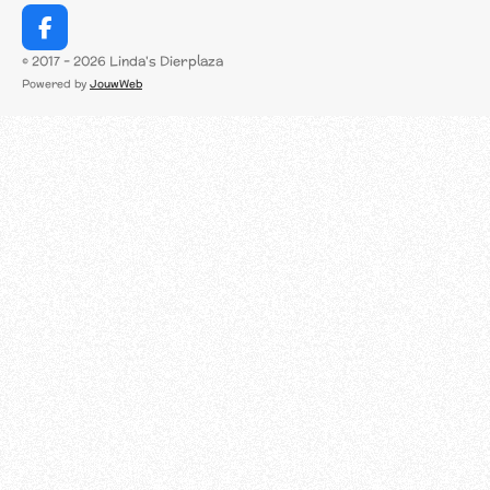
F
a
© 2017 - 2026 Linda's Dierplaza
c
Powered by
JouwWeb
e
b
o
o
k