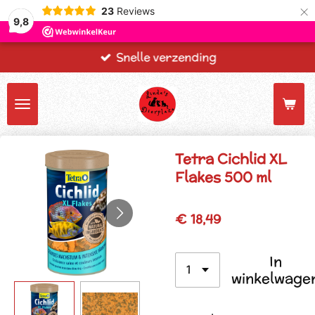
×
23
Reviews
9,8
Snelle verzending
Tetra Cichlid XL
Flakes 500 ml
€ 18,49
In
winkelwage