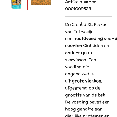
Artikelnummer:
0001009523
De
Cichlid XL Flakes
van Tetra
zijn
een
hoofdvoeding
voor
a
soorten
Cichliden en
andere grote
siervissen. Een
voeding die
opgebouwd is
uit
grote vlokken
,
afgestemd op de
grootte van de bek.
De voeding bevat een
hoog gehalte aan
dierlijke proteïnen en