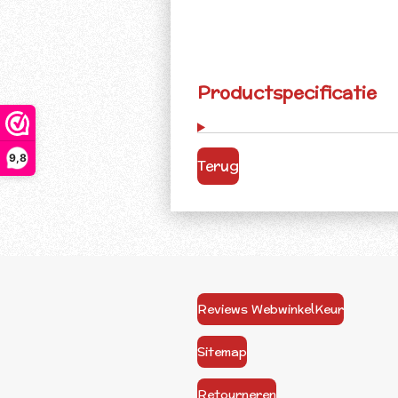
Productspecificatie
9,8
Terug
Reviews WebwinkelKeur
Sitemap
Retourneren