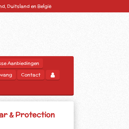
d, Duitsland en België
kse Aanbiedingen
pvang
Contact
ar & Protection