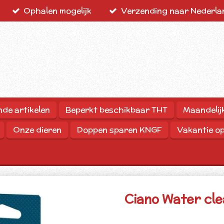
Ophalen mogelijk
Verzending naar Nederlan
nde artikelen
Beperkt beschikbaar THT
Maandelij
Onze dieren
Doppen sparen KNGF
Vakantie o
Ciano Water cle