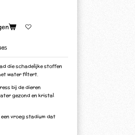
gen
985
pad die schadelijke stoffen
et water filtert.
ess bij de dieren
water gezond en kristal
 een vroeg stadium dat