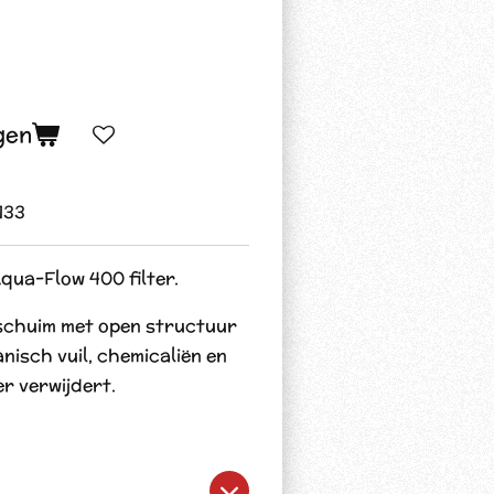
gen
133
ua-Flow 400 filter.
rschuim met open structuur
nisch vuil, chemicaliën en
er verwijdert.