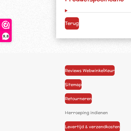
Terug
9,8
Reviews WebwinkelKeur
Sitemap
Retourneren
Herroeping indienen
Levertijd & verzendkosten