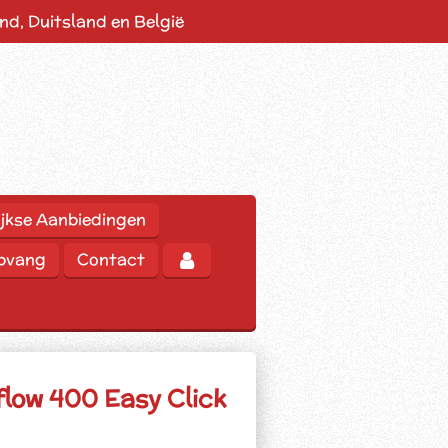
d, Duitsland en België
jkse Aanbiedingen
opvang
Contact
low 400 Easy Click