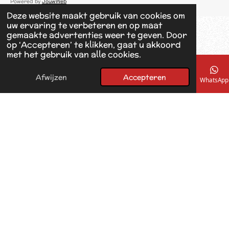
Powered by
JouwWeb
e
Deze website maakt gebruik van cookies om
b
uw ervaring te verbeteren en op maat
o
gemaakte advertenties weer te geven. Door
o
op ‘Accepteren’ te klikken, gaat u akkoord
k
met het gebruik van alle cookies.
Afwijzen
Accepteren
E-mailadres
Telefoonnummer
Kaart
Facebook
WhatsApp